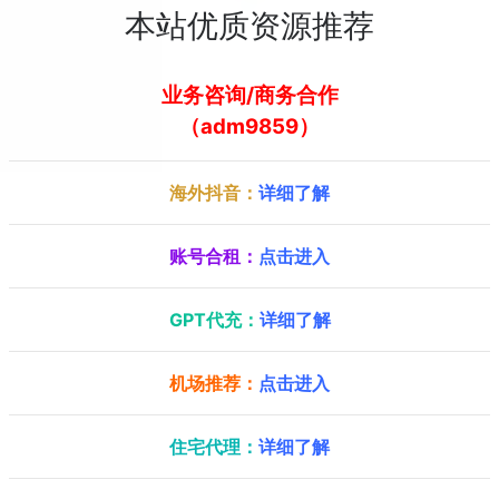
包含ai生成文案，图片，智能对话，音频转文案等功能的集成应用，适用于市场营销和广告策划
Highlight网页，AI生成全文摘要，导入笔记软件，还可以生成Youtube内容概要
本站优质资源推荐
业务咨询/商务合作
（adm9859）
海外抖音：
详细了解
账号合租：
点击进入
GPT代充：
详细了解
机场推荐：
点击进入
住宅代理：
详细了解