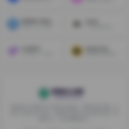
写作快车-AI论文神器
claude
免注册，论文一键生成，毕业季必备
十分好用的ai助手，免费使用，注册步骤简单
LongShot
HoppyCopy
几分钟内从一个想法到一个博客
编写精彩的长篇内容，使用向导立即将混乱的笔记转换为有用的大纲
探险家AI工具箱致力于打破AI信息壁垒，获取优质AI资源，运
用AI工具提升办公效率，帮助更多普通人在AI浪潮中创造一份
额外收入，打造AI赚钱副业！