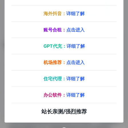
海外抖音：
详细了解
账号合租：
点击进入
数据评估
GPT代充：
详细了解
机场推荐：
点击进入
5118 AI智能改写浏览人数已经达到65,447，如你需要
查询该站的相关权重信息，可以点击"
5118数据
""
爱
住宅代理：
详细了解
站数据
""
Chinaz数据
"进入；以目前的网站数据参
考，建议大家请以爱站数据为准，更多网站价值评估因
办公软件：
详细了解
素如：5118 AI智能改写的访问速度、搜索引擎收录以
及索引量、用户体验等；当然要评估一个站的价值，最
站长亲测/强烈推荐
主要还是需要根据您自身的需求以及需要，一些确切的