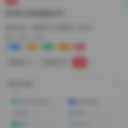
文章AI
5118 AI智能改写
智能AI改写，能够进行论文降重和二次创作
标签：
文章AI
文章Ai
0
1-
0
0
0
链接直达
手机查看
随机网址
AI毕业论文-万能小in
新华妙笔AI写作
酷盖AI
万彩AI
靠谱AI
AI帮个忙