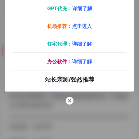
随着本站用户的不断增长，目前博主也在探索怎么能让小
GPT代充：
详细了解
站自己活下去，也期望有想法的朋友们可以多多合作！
机场推荐：
点击进入
寻求合作，可添加客服微信：mk85182，备注“合作”。
住宅代理：
详细了解
欢迎大家来到本站
办公软件：
详细了解
我们的网址是：
https://ai.explorer666.vip/
站长亲测/强烈推荐
感谢大家的支持和对“风轻”一如既往的信任！
我们也会再接再厉，持续的去做收集/整理/总结，产生更多
对大家有价值的内容！
站长微信：mk85182