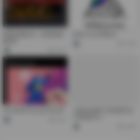
掌握AI换脸技术：实现逼真换
Midjourney开通会员
脸效果
13,499
53,730
AnimatedDrawings产品介绍
【副业交流群】扫码进群从此
不再单枪匹马！
32,361
33,894