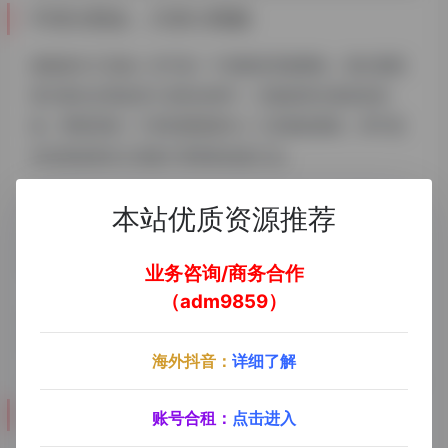
不求大而全，只求小而精
探险家AI工具箱
并不是一个纯粹的导航网站，我们更期
望大家在去用这些工具的过程中，它能发挥出更多的价
值，帮助到每一个来到
探险家AI
工具箱的朋友，而不是
仅仅把各类AI工具做个简单的信息汇总。
所有的工具，基本上都是我们精挑细选过的，有实际运用
本站优质资源推荐
的应用场景，对应的会更新一些基础教程，并期望通过描
述和教程能让大家更清楚的了解各个工具的作用。
业务咨询/商务合作
（adm9859）
后期更新的工具，大部分都会在网站介绍里填入相对应的
简介信息，可能有视频、或者文字教程。
海外抖音：
详细了解
未来如何盈利
账号合租：
点击进入