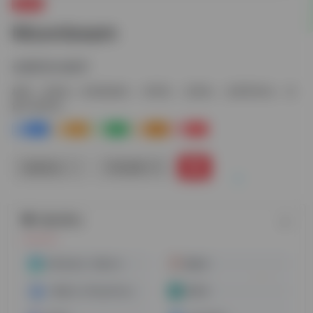
文章AI
Moonbeam
长期写作AI助手
标签：
文章AI
AI内容创作
AI写作
文章Ai
文章写作AI
长
篇小说写作
0
0
0
0
0
链接直达
手机查看
随机网址
AI毕业论文-万能小in
酷盖AI
一键论文-AIPaperPass
靠谱AI