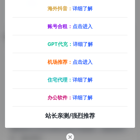
海外抖音：
详细了解
账号合租：
点击进入
数据评估
GPT代充：
详细了解
Moonbeam浏览人数已经达到53,243，如你需要查询
机场推荐：
点击进入
该站的相关权重信息，可以点击"
5118数据
""
爱站数
据
""
Chinaz数据
"进入；以目前的网站数据参考，
住宅代理：
详细了解
建议大家请以爱站数据为准，更多网站价值评估因素
办公软件：
详细了解
如：Moonbeam的访问速度、搜索引擎收录以及索引
量、用户体验等；当然要评估一个站的价值，最主要还
站长亲测/强烈推荐
是需要根据您自身的需求以及需要，一些确切的数据则
需要找Moonbeam的站长进行洽谈提供。如该站的IP、
PV、跳出率等！