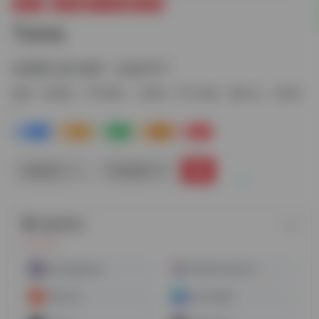
图片AI
AI绘画
PPT制作
文章AI
Tome
使用图文进行叙事，生成出PPT
标签：
AI绘画
PPT制作
文章AI
PPT生成
图片AI
文章Ai
0
0
0
0
0
链接直达
手机查看
随机网址
airoomplanner
Profile Picture AI
讯飞公文
Canva可画