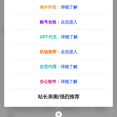
海外抖音：
详细了解
账号合租：
点击进入
数据评估
GPT代充：
详细了解
Tome浏览人数已经达到17,635，如你需要查询该站的
机场推荐：
点击进入
相关权重信息，可以点击"
5118数据
""
爱站数据
""
Chinaz数据
"进入；以目前的网站数据参考，建
住宅代理：
详细了解
议大家请以爱站数据为准，更多网站价值评估因素如：
办公软件：
详细了解
Tome的访问速度、搜索引擎收录以及索引量、用户体
验等；当然要评估一个站的价值，最主要还是需要根据
站长亲测/强烈推荐
您自身的需求以及需要，一些确切的数据则需要找
Tome的站长进行洽谈提供。如该站的IP、PV、跳出率
等！