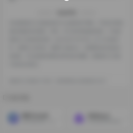
特别声明
本站探险家AI工具箱提供的Tome都来源于网络，不保证外部链
接的准确性和完整性，同时，对于该外部链接的指向，不由探
险家AI工具箱实际控制，在2024年12月19日 上午12:58收录
时，该网页上的内容，都属于合规合法，后期网页的内容如出
现违规，可以直接联系网站管理员进行删除，探险家AI工具箱
不承担任何责任。
探险家AI工具箱致力于优质、实用的网络站点资源收集与分享！
相关导航
神采 PromeAI
WeShop.ai
多种功能AI转绘，比如将涂鸦和照片转化为插画，支持建筑，产品，游戏
以零星成本即时生成高质量图片