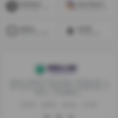
StockImg AI
Easy-Peasy.AI
生成LOGO标志，股票图像，海报，书籍封面，和更多的设计素材
包含ai生成文案，图片，智能对话，音频转文案等功能的集成应用，适用于市场营销和广告策划
clipdrop
NovelAI
能够对图片进行后期处理包括：去除背景，去除指定区域，去除文字，添加光照，添加背景，高清修复等功能
AI绘制动漫人物
探险家AI工具箱致力于打破AI信息壁垒，获取优质AI资源，运
用AI工具提升办公效率，帮助更多普通人在AI浪潮中创造一份
额外收入，打造AI赚钱副业！
收录申请
免责声明
商务合作
关于我们