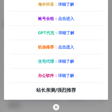
海外抖音：
详细了解
账号合租：
点击进入
数据评估
GPT代充：
详细了解
RoomGPT浏览人数已经达到51,664，如你需要查询该
机场推荐：
点击进入
站的相关权重信息，可以点击"
5118数据
""
爱站数据
""
Chinaz数据
"进入；以目前的网站数据参考，建
住宅代理：
详细了解
议大家请以爱站数据为准，更多网站价值评估因素如：
RoomGPT的访问速度、搜索引擎收录以及索引量、用
办公软件：
详细了解
户体验等；当然要评估一个站的价值，最主要还是需要
根据您自身的需求以及需要，一些确切的数据则需要找
站长亲测/强烈推荐
RoomGPT的站长进行洽谈提供。如该站的IP、PV、跳
出率等！