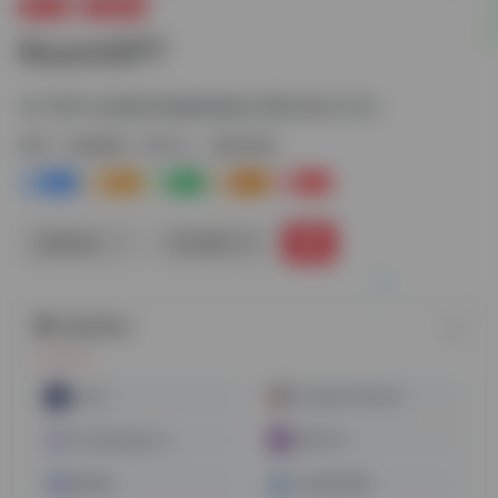
图片AI
装修建筑
RoomGPT
专门用于生成室内装修风格设计图片的AI工具！
标签：
装修建筑
图片AI
建筑装修
0
1-
0
0
0
链接直达
手机查看
随机网址
Akool
Scribble Diffusion
homedesigns.ai
WHEE AI
图可丽
Arc图片增强