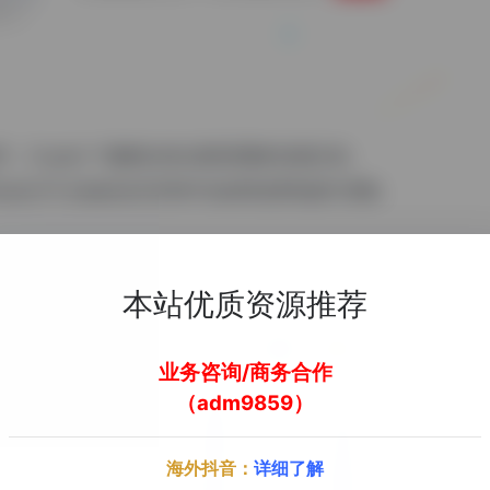
技术，Crypko™ 能够自动生成高质量的动漫立绘。
以在万千立绘的无尽空间中自由而连贯地进行变换。
本站优质资源推荐
业务咨询/商务合作
（adm9859）
海外抖音：
详细了解