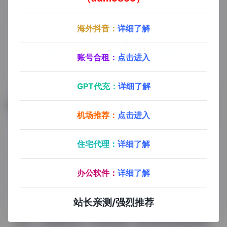
海外抖音：
详细了解
账号合租：
点击进入
GPT代充：
详细了解
数据评估
机场推荐：
点击进入
无界AI浏览人数已经达到31,611，如你需要查询该站的
住宅代理：
详细了解
相关权重信息，可以点击"
5118数据
""
爱站数据
""
Chinaz数据
"进入；以目前的网站数据参考，建
办公软件：
详细了解
议大家请以爱站数据为准，更多网站价值评估因素如：
站长亲测/强烈推荐
无界AI的访问速度、搜索引擎收录以及索引量、用户体
验等；当然要评估一个站的价值，最主要还是需要根据