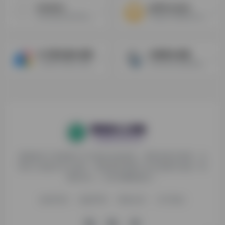
kwakwa
getfloorplan
用AI快速生成手机幻灯片页面（需要开启魔法）
2D建筑平面图转化为3D实体
AI卡通头像生成器
AI漫画生成器
上传照片并输入AI提示词，一键生成专属卡通漫画头像。
AI自动化生成创意漫画 制作属于你的漫画书
探险家AI工具箱致力于打破AI信息壁垒，获取优质AI资源，运
用AI工具提升办公效率，帮助更多普通人在AI浪潮中创造一份
额外收入，打造AI赚钱副业！
收录申请
免责声明
商务合作
关于我们