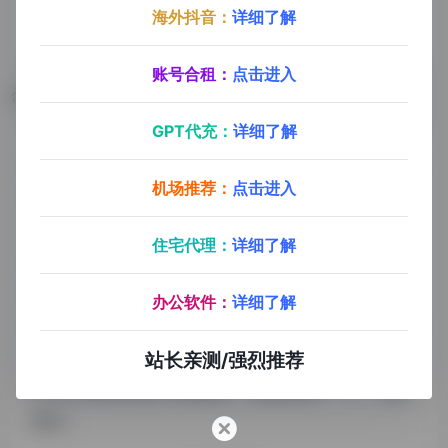
海外抖音：
详细了解
账号合租：
点击进入
数据评估
GPT代充：
详细了解
NovelAI浏览人数已经达到58,358，如你需要查询该站
机场推荐：
点击进入
的相关权重信息，可以点击"
5118数据
""
爱站数据
""
Chinaz数据
"进入；以目前的网站数据参考，建
住宅代理：
详细了解
议大家请以爱站数据为准，更多网站价值评估因素如：
NovelAI的访问速度、搜索引擎收录以及索引量、用户
办公软件：
详细了解
体验等；当然要评估一个站的价值，最主要还是需要根
据您自身的需求以及需要，一些确切的数据则需要找
站长亲测/强烈推荐
NovelAI的站长进行洽谈提供。如该站的IP、PV、跳出
率等！