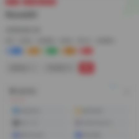
图片AI
AI绘画
游戏素材
NovelAI
AI绘制动漫人物
标签：
AI绘画
游戏素材
AI绘画
图片AI
游戏素材
1+
0
0
0
0
链接直达
手机查看
随机网址
magickimg
getfloorplan
DALL · E2
Profile Picture AI
神采 PromeAI
EQMJ灵犀