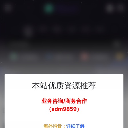
站内
常用
搜索
工具
社区
生活
Ai文案副业
Ai图片副业
Ai音频副业
A
热门
立即入驻
本站优质资源推荐
欢迎入驻！
业务咨询/商务合作
（adm9859）
标签：动画生成
海外抖音：
详细了解
AnimatedDrawings产品介绍