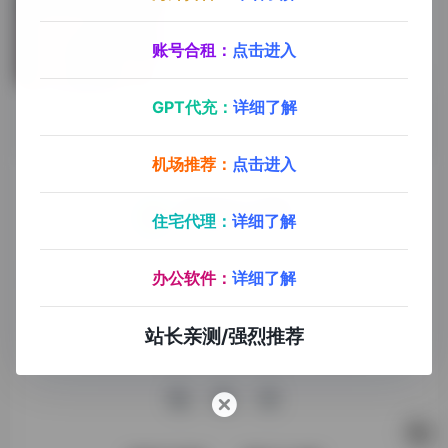
账号合租：
点击进入
关于我们
2年前 (2024)
GPT代充：
详细了解
机场推荐：
点击进入
住宅代理：
详细了解
探险家AI工具箱致力于打破AI信息壁垒，获取优质AI资源，运
办公软件：
详细了解
用AI工具提升办公效率，帮助更多普通人在AI浪潮中创造一份
额外收入，打造AI赚钱副业！
站长亲测/强烈推荐
收录申请
免责声明
商务合作
关于我们