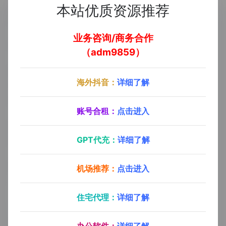
题，身边得有个人可以问问，看他怎么说，可能思路马上
本站优质资源推荐
就清晰了，很多时候，问题就自然容易解决了。
业务咨询/商务合作
这样也能少走弯路，效率不就上来了么。
（adm9859）
其实像新手小白阶段，任何一个陌生的行业领域你想入
海外抖音：
详细了解
门，都不应该止步于自我摸索和学习，而不敢与其他人交
流。
账号合租：
点击进入
要想获得好的结果，多交流比一味的自学效果要好得多，
GPT代充：
详细了解
这才是快速入门最重要的一环。
就像很多人不知道自己适合做什么，能做什么，想做什
机场推荐：
点击进入
么，光靠自己探索是远远不够的。
住宅代理：
详细了解
大多数时候也是因为没有人跟你一起去做同一件事，而迟
迟不能上手。
办公软件：
详细了解