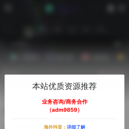
站内
常用
搜索
工具
社区
生活
Ai文案副业
Ai图片副业
Ai音频副业
A
热门
立即入驻
本站优质资源推荐
欢迎入驻！
业务咨询/商务合作
（adm9859）
标签：AI做建筑图
海外抖音：
详细了解
【Midjourney教程】如何用AI装修毛