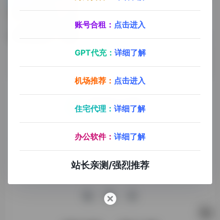
坯房客厅？
账号合租：
点击进入
装修建筑
2年前 (2024)
GPT代充：
详细了解
机场推荐：
点击进入
住宅代理：
详细了解
探险家AI工具箱致力于打破AI信息壁垒，获取优质AI资源，运
办公软件：
详细了解
用AI工具提升办公效率，帮助更多普通人在AI浪潮中创造一份
额外收入，打造AI赚钱副业！
站长亲测/强烈推荐
收录申请
免责声明
商务合作
关于我们