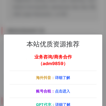
believe how beautiful, spectacular, face view, 16K,
UHD, Super-Resolution, –ar 16:9
教程涉及的AI工具
MIdjourney官方工具
本站优质资源推荐
业务咨询/商务合作
Midjourney
‌Midjourney‌是一款专注于通过文字生成图片的AI绘画工具。
（adm9859）
该工具会员可进行合租购买
海外抖音：
详细了解
购买地址：
银河录像局
账号合租：
点击进入
Ai副业搞钱交流群
GPT代充：
详细了解