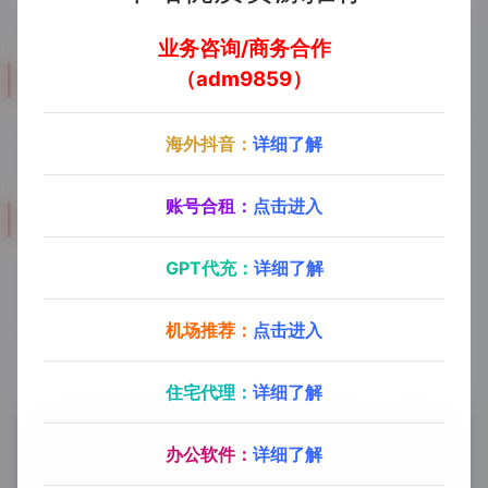
购买地址：
银河录像局
业务咨询/商务合作
（adm9859）
核心关键词
AI图片赚钱副业
,
AI做图如何赚钱
,
AI制作头像
,
AI图片
海外抖音：
详细了解
制作
,AI图片副业,AI图片
账号合租：
点击进入
Ai副业搞钱交流群
GPT代充：
详细了解
欢迎大家加入探险家Ai副业赚钱交流群，一起讨论交流更
多最新Ai项目玩法，另有商单在群聊中发布，方便大家进
机场推荐：
点击进入
行变现。如有兴趣进群，请联系客服微信：mk85182，备
注：“Ai副业群”。
住宅代理：
详细了解
办公软件：
详细了解