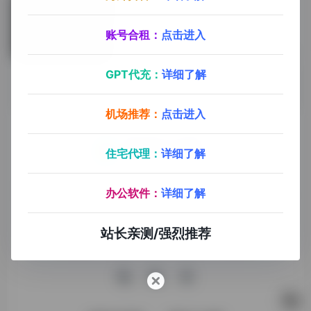
家躺赚月入过万！！
账号合租：
点击进入
LOGO生成
2年前 (2024)
GPT代充：
详细了解
机场推荐：
点击进入
住宅代理：
详细了解
探险家AI工具箱致力于打破AI信息壁垒，获取优质AI资源，运
办公软件：
详细了解
用AI工具提升办公效率，帮助更多普通人在AI浪潮中创造一份
额外收入，打造AI赚钱副业！
站长亲测/强烈推荐
收录申请
免责声明
商务合作
关于我们