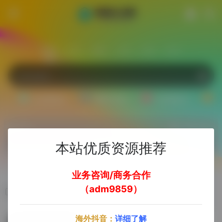
站内
常用
搜索
工具
社区
生活
Ai文案副业
Ai图片副业
Ai音频副业
A
热门
立即入驻
本站优质资源推荐
欢迎入驻！
业务咨询/商务合作
（adm9859）
标签：姓氏Logo头像
海外抖音：
详细了解
姓氏Logo头像AI在线生成工具让你在