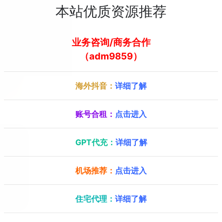
本站优质资源推荐
AI音乐生成工具全攻略，轻松创作免版权音乐！
业务咨询/商务合作
目录AI赚钱方法一览AI赚钱教程教程内容简介教程出处教程涉
（adm9859）
心关键词Ai副业搞钱交流群 AI赚钱方法一览 适合人群：音乐人兼职，自媒体
爱好者...
海外抖音：
详细了解
音乐制作
账号合租：
点击进入
【AI音乐工具】新技术Audio Craft整合包及教
GPT代充：
详细了解
目录AI赚钱方法一览AI赚钱教程教程内容简介教程出处教程涉
心关键词Ai副业搞钱交流群 AI赚钱方法一览 适合人群：音乐人兼职，自媒体
机场推荐：
点击进入
爱好者...
住宅代理：
详细了解
音乐制作