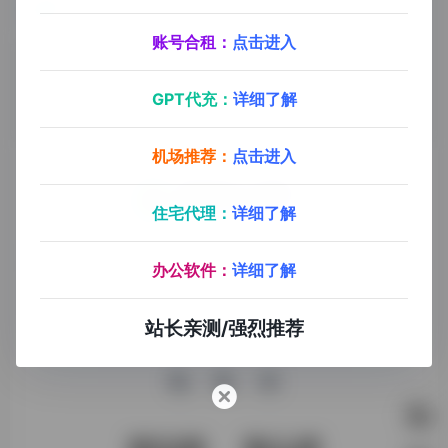
AICodeConvert
AICodeConver是一个工具，可以让用户轻松地生成或转换代码和自然语言为他们喜欢的编程语言。该工具利用人工智能技术提供代码生成和翻译功能，从而提高生产力。
账号合租：
点击进入
GPT代充：
详细了解
机场推荐：
点击进入
住宅代理：
详细了解
探险家AI工具箱致力于打破AI信息壁垒，获取优质AI资源，运
用AI工具提升办公效率，帮助更多普通人在AI浪潮中创造一份
办公软件：
详细了解
额外收入，打造AI赚钱副业！
站长亲测/强烈推荐
收录申请
免责声明
商务合作
关于我们