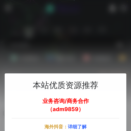
站内
常用
搜索
工具
社区
生活
Ai文案副业
Ai图片副业
Ai音频副业
A
热门
立即入驻
本站优质资源推荐
欢迎入驻！
业务咨询/商务合作
（adm9859）
自然语音生成代码
海外抖音：
详细了解