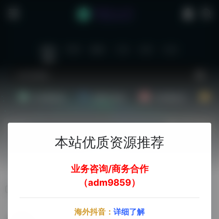
站内
常用
搜索
工具
社区
生活
Ai文案副业
Ai图片副业
Ai音频副业
A
热门
立即入驻
本站优质资源推荐
欢迎入驻！
业务咨询/商务合作
（adm9859）
文本转视频
海外抖音：
详细了解