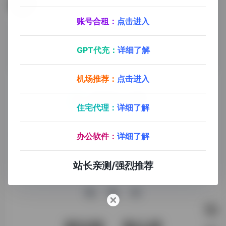
videoleap
一款非常专业的视频剪辑软件，让你的手机也能制作出专业的视频效果。
账号合租：
点击进入
GPT代充：
详细了解
机场推荐：
点击进入
住宅代理：
详细了解
探险家AI工具箱致力于打破AI信息壁垒，获取优质AI资源，运
用AI工具提升办公效率，帮助更多普通人在AI浪潮中创造一份
办公软件：
详细了解
额外收入，打造AI赚钱副业！
站长亲测/强烈推荐
收录申请
免责声明
商务合作
关于我们