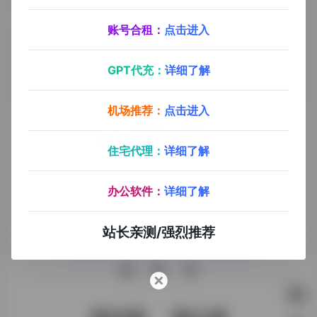
WildCard
一分钟注册，轻松订阅海外软件服务（会员服务充值），支持 ChatGPT/Claude，等 AI 产品支付，支持 Apple/Google，应用商店绑卡，支持常见海外服务订阅
账号合租：
点击进入
GPT代充：
详细了解
机场推荐：
点击进入
住宅代理：
详细了解
探险家AI工具箱致力于打破AI信息壁垒，获取优质AI资源，运
用AI工具提升办公效率，帮助更多普通人在AI浪潮中创造一份
办公软件：
详细了解
额外收入，打造AI赚钱副业！
站长亲测/强烈推荐
收录申请
免责声明
商务合作
关于我们