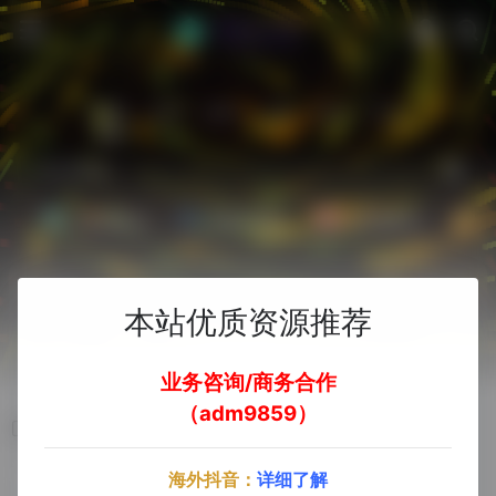
站内
常用
搜索
工具
社区
生活
Ai文案副业
Ai图片副业
Ai音频副业
A
热门
立即入驻
本站优质资源推荐
欢迎入驻！
业务咨询/商务合作
（adm9859）
WildCard
海外抖音：
详细了解