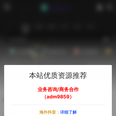
站内
常用
搜索
工具
社区
生活
Ai文案副业
Ai图片副业
Ai音频副业
A
热门
立即入驻
本站优质资源推荐
欢迎入驻！
业务咨询/商务合作
（adm9859）
视频生成
海外抖音：
详细了解