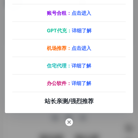
Vidu
Sora
生数科技与清华大学联合开发的一款AI视频生成工具
Sora是由OpenAI开发的下一代AI视频生成模型
账号合租：
点击进入
GPT代充：
详细了解
机场推荐：
点击进入
住宅代理：
详细了解
探险家AI工具箱致力于打破AI信息壁垒，获取优质AI资源，运
用AI工具提升办公效率，帮助更多普通人在AI浪潮中创造一份
办公软件：
详细了解
额外收入，打造AI赚钱副业！
站长亲测/强烈推荐
收录申请
免责声明
商务合作
关于我们