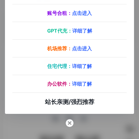
九十分软件导航
九十分软件导航专注于互联网软件资源分享，旨在为平台会员提供各种免费实用、有价值的软件工具，持续分享电脑端和手机端软件安装、玩机攻略、网络资源。
账号合租：
点击进入
GPT代充：
详细了解
机场推荐：
点击进入
住宅代理：
详细了解
探险家AI工具箱致力于打破AI信息壁垒，获取优质AI资源，运
用AI工具提升办公效率，帮助更多普通人在AI浪潮中创造一份
办公软件：
详细了解
额外收入，打造AI赚钱副业！
站长亲测/强烈推荐
收录申请
免责声明
商务合作
关于我们