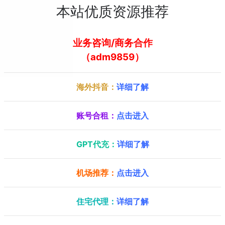
本站优质资源推荐
业务咨询/商务合作
（adm9859）
海外抖音：
详细了解
账号合租：
点击进入
GPT代充：
详细了解
机场推荐：
点击进入
住宅代理：
详细了解