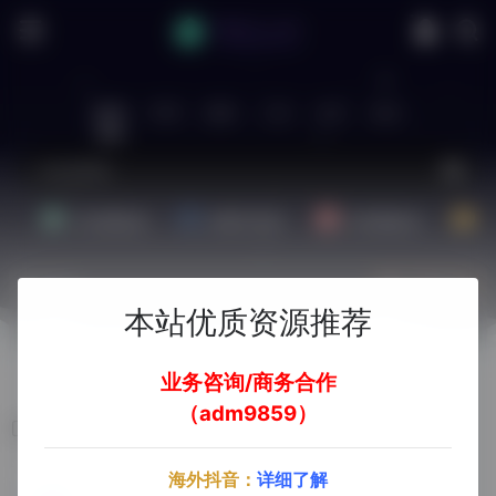
站内
常用
搜索
工具
社区
生活
Ai文案副业
Ai图片副业
Ai音频副业
A
热门
立即入驻
本站优质资源推荐
欢迎入驻！
业务咨询/商务合作
（adm9859）
AI文档问答
海外抖音：
详细了解