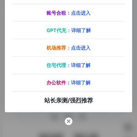
HelpLook
免费快速搭建帮助中心/知识库/博客，支持基于文档的GPT智能搜索回答
账号合租：
点击进入
GPT代充：
详细了解
机场推荐：
点击进入
住宅代理：
详细了解
探险家AI工具箱致力于打破AI信息壁垒，获取优质AI资源，运
用AI工具提升办公效率，帮助更多普通人在AI浪潮中创造一份
办公软件：
详细了解
额外收入，打造AI赚钱副业！
站长亲测/强烈推荐
收录申请
免责声明
商务合作
关于我们