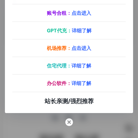
小门道
小门道是国内一个专门为设计服务的AI绘画网站，第一个具备Midjourney拓展命令功能的绘画工具，同时兼具提示词AI自动补充，中译英等功能。
账号合租：
点击进入
GPT代充：
详细了解
机场推荐：
点击进入
住宅代理：
详细了解
探险家AI工具箱致力于打破AI信息壁垒，获取优质AI资源，运
用AI工具提升办公效率，帮助更多普通人在AI浪潮中创造一份
办公软件：
详细了解
额外收入，打造AI赚钱副业！
站长亲测/强烈推荐
收录申请
免责声明
商务合作
关于我们