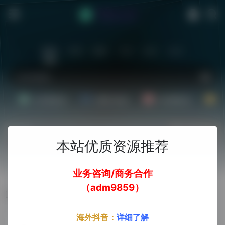
站内
常用
搜索
工具
社区
生活
Ai文案副业
Ai图片副业
Ai音频副业
A
热门
立即入驻
本站优质资源推荐
欢迎入驻！
业务咨询/商务合作
（adm9859）
AI摄影
海外抖音：
详细了解