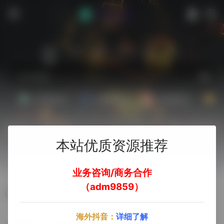
站内
常用
搜索
工具
社区
生活
Ai文案副业
Ai图片副业
Ai音频副业
A
热门
立即入驻
本站优质资源推荐
欢迎入驻！
业务咨询/商务合作
（adm9859）
AI视觉
海外抖音：
详细了解