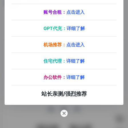
千面AI模特—电商图片解决方案
全网最顶尖真实度和表现力的模特生成效果，主打模特图片一键换色、换脸、换景。用AIGC帮助服装电商降低拍摄成本、提升商品展示图制作效率。
账号合租：
点击进入
GPT代充：
详细了解
机场推荐：
点击进入
住宅代理：
详细了解
探险家AI工具箱致力于打破AI信息壁垒，获取优质AI资源，运
用AI工具提升办公效率，帮助更多普通人在AI浪潮中创造一份
办公软件：
详细了解
额外收入，打造AI赚钱副业！
站长亲测/强烈推荐
收录申请
免责声明
商务合作
关于我们