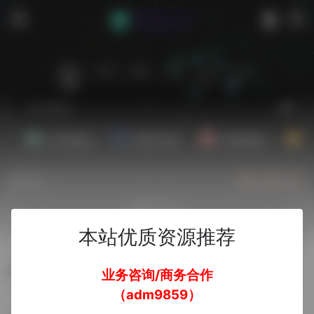
站内
常用
搜索
工具
社区
生活
Ai文案副业
Ai图片副业
Ai音频副业
A
热门
立即入驻
欢迎入驻！
本站优质资源推荐
AI生成PPT
业务咨询/商务合作
（adm9859）