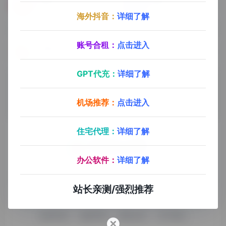
歌者PPT
爱设计PPT
歌者AI是广东宏观宇宙网络有限公司旗下的PPT智能创意设计平台。歌者AI通过先进的人工智能技术为您生成适合、优质且独特的PPT，让您的演示更加专业和引人入胜。
全智能AI一键生成PPT
海外抖音：
详细了解
账号合租：
点击进入
比格AI PPT
AiPPT
输入主题AI生成PPT
AiPPT 利用先进的AI技术,自动创建并优化PPT模版。AiPPT 的 AI 能为您生成适合的，高质量且独特的 PPT 模版。
GPT代充：
详细了解
机场推荐：
点击进入
住宅代理：
详细了解
办公软件：
详细了解
探险家AI工具箱致力于打破AI信息壁垒，获取优质AI资源，运
用AI工具提升办公效率，帮助更多普通人在AI浪潮中创造一份
站长亲测/强烈推荐
额外收入，打造AI赚钱副业！
收录申请
免责声明
商务合作
关于我们