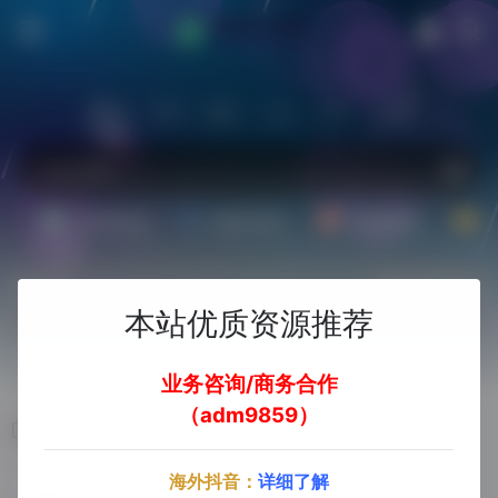
站内
常用
搜索
工具
社区
生活
Ai文案副业
Ai图片副业
Ai音频副业
A
热门
立即入驻
本站优质资源推荐
欢迎入驻！
业务咨询/商务合作
（adm9859）
Reportify
海外抖音：
详细了解