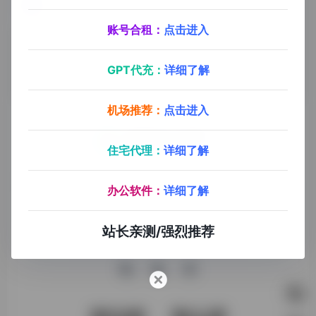
Reportify
Reportify是专注投资研究的平台，提供深度内容、专业问答等，助用户把握投资机会与趋势。
账号合租：
点击进入
GPT代充：
详细了解
机场推荐：
点击进入
住宅代理：
详细了解
探险家AI工具箱致力于打破AI信息壁垒，获取优质AI资源，运
用AI工具提升办公效率，帮助更多普通人在AI浪潮中创造一份
办公软件：
详细了解
额外收入，打造AI赚钱副业！
站长亲测/强烈推荐
收录申请
免责声明
商务合作
关于我们