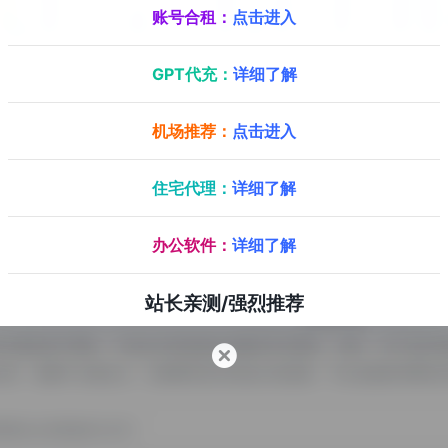
账号合租：
点击进入
GPT代充：
详细了解
机场推荐：
点击进入
住宅代理：
详细了解
0,215，如你需要查询该站的相关权重信息，可以点击"
5118数据
为准，更多网站价值评估因素如：神采AI的访问速度、搜索引
办公软件：
详细了解
自身的需求以及需要，一些确切的数据则需要找神采AI的站长进行
站长亲测/强烈推荐
特别声明
采AI都来源于网络，不保证外部链接的准确性和完整性，同时，对于该外部链
的内容，都属于合规合法，后期网页的内容如出现违规，可以直接联系网站
的网络站点资源收集与分享！