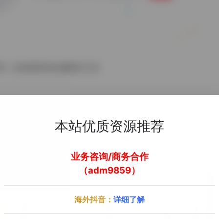
照，职业商务风头像制作工具
本站优质资源推荐
业务咨询/商务合作
（adm9859）
海外抖音：
详细了解