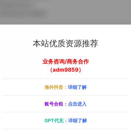
剪切修改为其他大小
件照快速合成打印排版照片
证件照，比如办理护照、签证、身份证等
本站优质资源推荐
件照，用于工作证、员工档案等
成各国签证照片。
业务咨询/商务合作
（adm9859）
选择对应功能。比如选 “证件照换底色”，上传证件照后，点击
海外抖音：
详细了解
账号合租：
点击进入
的网页在线版本，没有APP及客户端版本，请注意鉴别。
GPT代充：
详细了解