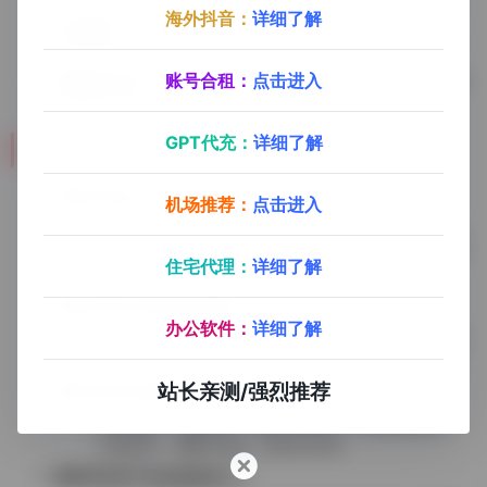
海外抖音：
详细了解
市场营销
：企业可以利用蛙蛙写作生成营销文案、产品介绍、
品牌故事等，提升市场推广效果。
账号合租：
点击进入
视频脚本创作
：为视频创作者提供短视频脚本创作服务，帮助
他们快速生成吸引人的脚本。
GPT代充：
详细了解
蛙蛙写作的常见问题及回答
蛙蛙写作是什么？
机场推荐：
点击进入
蛙蛙写作是一款由杭州波形智能科技有限公司开发的人
工智能小说和内容写作助手，旨在帮助作者提高写作效
住宅代理：
详细了解
率和创作质量。
蛙蛙写作的主要功能有哪些？
办公软件：
详细了解
提供AI生成内容、多类型小说创作、头脑风暴功能、润
色与续写、100+垂类写作工具、个性化知识库等功能。
站长亲测/强烈推荐
蛙蛙写作如何使用？
访问官网，注册登录，选择写作模式，填写故事设定，
生成内容，调整与优化，保存与分享。
蛙蛙写作的产品价格是多少？