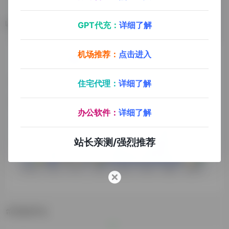
数据统计
GPT代充：
详细了解
机场推荐：
点击进入
住宅代理：
详细了解
办公软件：
详细了解
站长亲测/强烈推荐
数据评估