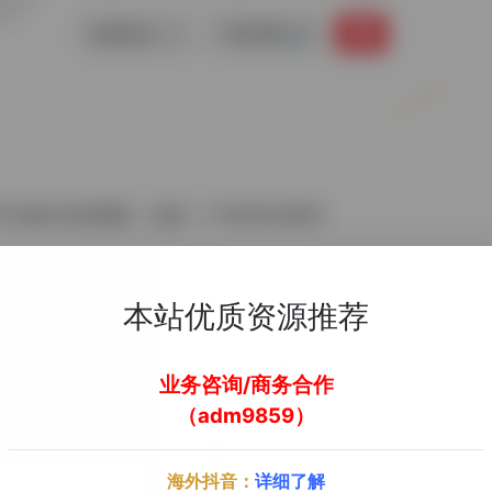
链接直达
手机查看
的双千亿级大语言模型，也是一个对话式AI助手。
本站优质资源推荐
业务咨询/商务合作
（adm9859）
海外抖音：
详细了解