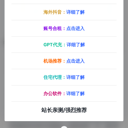
海外抖音：
详细了解
账号合租：
点击进入
数据评估
GPT代充：
详细了解
机场推荐：
点击进入
配音神器浏览人数已经达到24,850，如你需要查询该
站的相关权重信息，可以点击"
5118数据
""
爱站数据
住宅代理：
详细了解
""
Chinaz数据
"进入；以目前的网站数据参考，建
议大家请以爱站数据为准，更多网站价值评估因素如：
办公软件：
详细了解
配音神器的访问速度、搜索引擎收录以及索引量、用户
体验等；当然要评估一个站的价值，最主要还是需要根
站长亲测/强烈推荐
据您自身的需求以及需要，一些确切的数据则需要找配
音神器的站长进行洽谈提供。如该站的IP、PV、跳出率