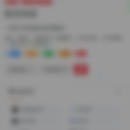
视频AI
音频AI
视频后期
配音神器
一键文字转流畅自然情感配音
标签：
音频AI
视频后期
情感配音
文字转语音
文字转配音
配音工具
配音神器
0
0
0
0
0
链接直达
手机查看
随机网址
VAS视频加字幕
快转字幕
AIMIX智剪
Mubert