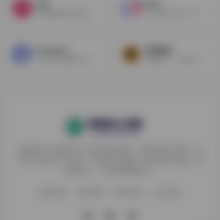
Fliki
Murf
创建视频脚本或博客文章使用真实的声音在2分钟！将博客文章转换成视频。从文字到语音。富库存媒体库。受到来自谷歌、 Meta、 Bytedance 和 Upwork 等公司的3万多名内容创作者的信任。
AI生成真人语音（英文）
GhostCut
悦音配音
AI自动去除视频字幕，硬字幕翻译，识别视频声音自动翻译，多语音配音
智能配音，千种音色，随心定制
探险家AI工具箱致力于打破AI信息壁垒，获取优质AI资源，运
用AI工具提升办公效率，帮助更多普通人在AI浪潮中创造一份
额外收入，打造AI赚钱副业！
收录申请
免责声明
商务合作
关于我们