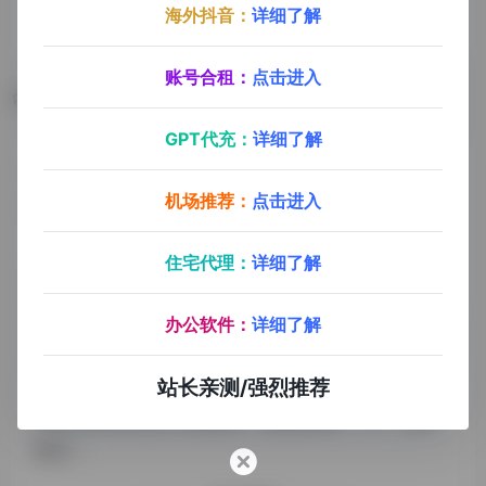
海外抖音：
详细了解
账号合租：
点击进入
数据评估
GPT代充：
详细了解
Replay浏览人数已经达到32,534，如你需要查询该站
机场推荐：
点击进入
的相关权重信息，可以点击"
5118数据
""
爱站数据
""
Chinaz数据
"进入；以目前的网站数据参考，建
住宅代理：
详细了解
议大家请以爱站数据为准，更多网站价值评估因素如：
Replay的访问速度、搜索引擎收录以及索引量、用户体
办公软件：
详细了解
验等；当然要评估一个站的价值，最主要还是需要根据
您自身的需求以及需要，一些确切的数据则需要找
站长亲测/强烈推荐
Replay的站长进行洽谈提供。如该站的IP、PV、跳出
率等！