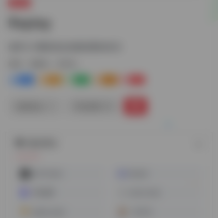
音频AI
Replay
使用 AI 重新混合您最喜爱的音乐
标签：
音频AI
AI音乐
0
0
0
0
0
链接直达
手机查看
随机网址
ACE Studio
Mubert
声动视界
eleven labs
stable audio
一码千言