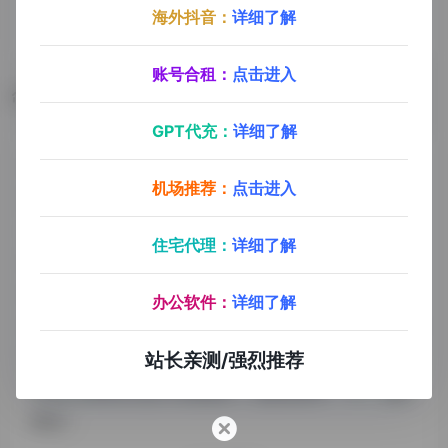
海外抖音：
详细了解
账号合租：
点击进入
数据评估
GPT代充：
详细了解
kwakwa浏览人数已经达到17,615，如你需要查询该站
机场推荐：
点击进入
的相关权重信息，可以点击"
5118数据
""
爱站数据
""
Chinaz数据
"进入；以目前的网站数据参考，建
住宅代理：
详细了解
议大家请以爱站数据为准，更多网站价值评估因素如：
kwakwa的访问速度、搜索引擎收录以及索引量、用户
办公软件：
详细了解
体验等；当然要评估一个站的价值，最主要还是需要根
据您自身的需求以及需要，一些确切的数据则需要找
站长亲测/强烈推荐
kwakwa的站长进行洽谈提供。如该站的IP、PV、跳出
率等！