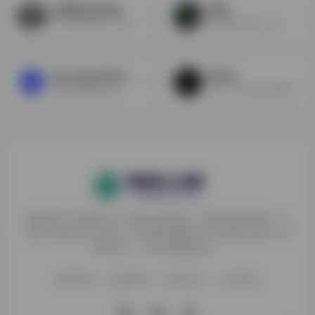
AI渲染360全息场景
奇域
导入2D环绕图，生成360全息场景
欢迎来到奇域, 让我们一起踏上创作寻宝之路，国风AI绘画产品！
Generated Photos
Maket
快速生成脸部头像
生成，设计房屋平面图
探险家AI工具箱致力于打破AI信息壁垒，获取优质AI资源，运
用AI工具提升办公效率，帮助更多普通人在AI浪潮中创造一份
额外收入，打造AI赚钱副业！
收录申请
免责声明
商务合作
关于我们