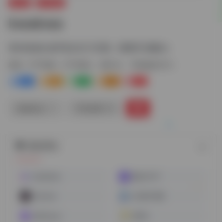
办公AI
PPT制作
kwakwa
用AI快速生成手机幻灯片页面（需要开启魔法）
标签：
PPT制作
PPT制作
图片AI
手机端幻灯片
0
0
0
0
0
链接直达
手机查看
随机网址
SolidGrids
爱设计PPT
interiorai
Arc图片增强
WeShop.ai
无界AI