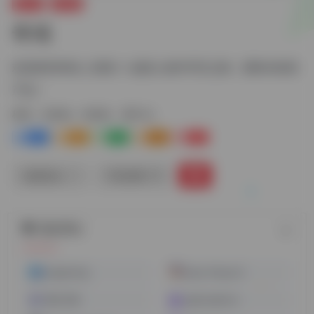
图片AI
AI绘画
奇域
欢迎来到奇域, 让我们一起踏上创作寻宝之路，国风AI绘画
产品！
标签：
AI绘画
AI绘画
图片AI
1+
1-
1+
0
0
链接直达
手机查看
随机网址
magickimg
Easy-Peasy.AI
通义万相
gptscopilot.ai