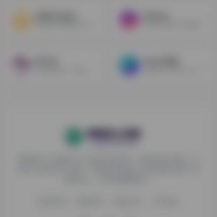
getfloorplan
Gamma
2D建筑平面图转化为3D实体
AI对话生成PPT和网页
沃卡 AI
Canva可画
AI识图问答+TTS语音对话+文档总结对话+Dall E3 对话文生图+国内大模型集合+AI 绘画+思维导图，丰富好用！一个系统满足您多个需求！
在线设计协作平台Canva可画
探险家AI工具箱致力于打破AI信息壁垒，获取优质AI资源，运
用AI工具提升办公效率，帮助更多普通人在AI浪潮中创造一份
额外收入，打造AI赚钱副业！
收录申请
免责声明
商务合作
关于我们