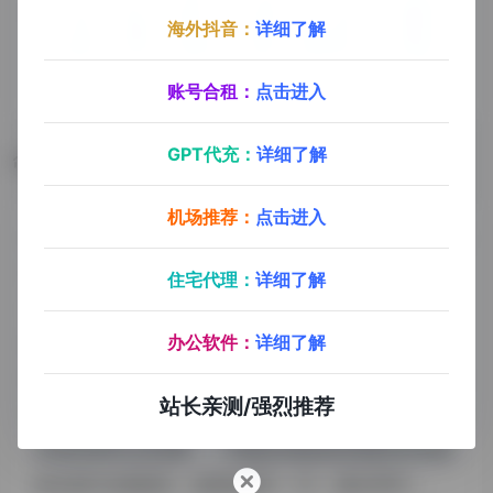
海外抖音：
详细了解
账号合租：
点击进入
GPT代充：
详细了解
数据评估
机场推荐：
点击进入
奇域浏览人数已经达到21,259，如你需要查询该站的相
关权重信息，可以点击"
5118数据
""
爱站数据
住宅代理：
详细了解
""
Chinaz数据
"进入；以目前的网站数据参考，建
办公软件：
详细了解
议大家请以爱站数据为准，更多网站价值评估因素如：
奇域的访问速度、搜索引擎收录以及索引量、用户体验
站长亲测/强烈推荐
等；当然要评估一个站的价值，最主要还是需要根据您
自身的需求以及需要，一些确切的数据则需要找奇域的
站长进行洽谈提供。如该站的IP、PV、跳出率等！