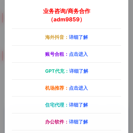
购买地址：
银河录像局
业务咨询/商务合作
核心关键词
（adm9859）
AI图片生成
,
AI图文生成
,
AI图文变现
,
AI表情包
,AI
海外抖音：
详细了解
生成小红书内容,
AI图片副业怎么赚钱
账号合租：
点击进入
Ai副业搞钱交流群
欢迎大家加入探险家Ai副业赚钱交流群，一起讨论交流更
GPT代充：
详细了解
多最新Ai项目玩法，另有商单在群聊中发布，方便大家进
行变现。如有兴趣进群，请联系客服微信：mk85182，备
机场推荐：
点击进入
注：“Ai副业群”。
住宅代理：
详细了解
办公软件：
详细了解