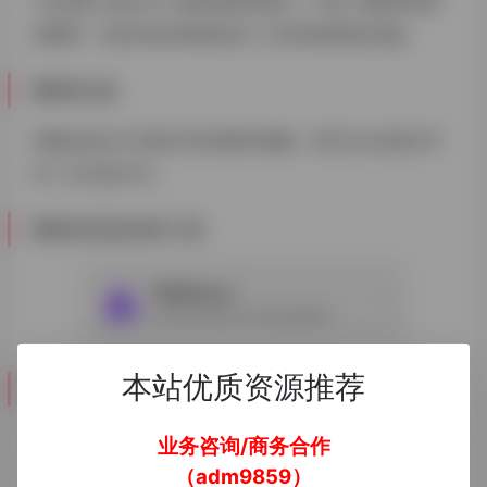
可以满足大部分中小电商卖家的需求，节省了请模特拍照
的费用。AI技术的应用使得这个工具变得易用且高效。
教程出处
转载自B站UP主赛文乔伊的教学视频，您可以点击
赛文乔
伊
关注该UP主。
教程涉及的AI工具
WeShop.ai
以零星成本即时生成高质量图片
本站优质资源推荐
核心关键词
AI模特生成
,
虚拟模特生成
,
AI模特变装
,AI电商作图技
业务咨询/商务合作
巧,AI模特穿搭,
电商自媒体
,AI自媒体变现,
Weshop
（adm9859）