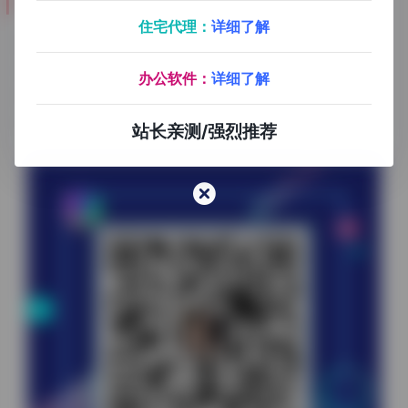
住宅代理：
详细了解
欢迎大家加入探险家Ai副业赚钱交流群，一起讨论交流更
多最新Ai项目玩法，另有商单在群聊中发布，方便大家进
办公软件：
详细了解
行变现。如有兴趣进群，请联系客服微信：mk85182，备
注：“Ai副业群”。
站长亲测/强烈推荐