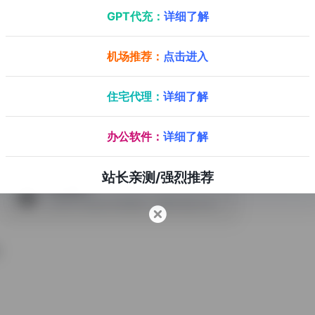
GPT代充：
详细了解
o的教学视频，您可以点击
Navi-Studio
关注该UP主。
机场推荐：
点击进入
住宅代理：
详细了解
hub.com/Navi-Studio/Virtual-Human-for-Chatting
办公软件：
详细了解
站长亲测/强烈推荐
ChatGPT
‌‌ChatGPT是‌OpenAI研发的一款聊天机器人程序，能完成撰写邮件、论文、脚本、文案、翻译和代码等多种任务。‌