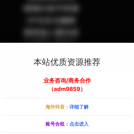
本站优质资源推荐
业务咨询/商务合作
（adm9859）
人聊天项目,该项目使用OpenAl接口和ChatGPT语言模型生成
还提供了朗读模式和自动情绪识别功能,以及可设置音量、语速
海外抖音：
详细了解
。最后,项目还提供了设置按钮和关键词桃花来唤醒虚拟人,以及申
账号合租：
点击进入