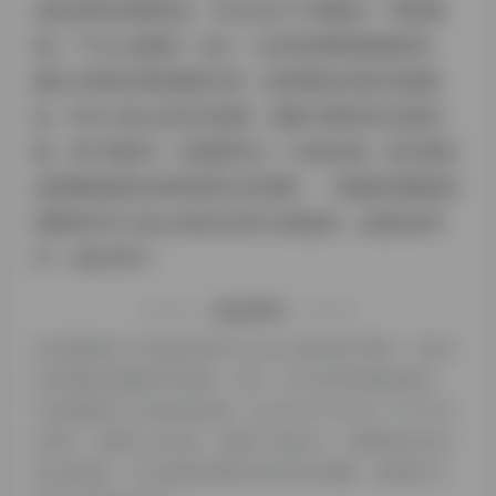
该站的相关权重信息，可以点击"
5118数据
""
爱站数
据
""
Chinaz数据
"进入；以目前的网站数据参考，
建议大家请以爱站数据为准，更多网站价值评估因素
如：PNG Maker的访问速度、搜索引擎收录以及索引
量、用户体验等；当然要评估一个站的价值，最主要还
是需要根据您自身的需求以及需要，一些确切的数据则
需要找PNG Maker的站长进行洽谈提供。如该站的IP、
PV、跳出率等！
特别声明
本站探险家AI工具箱提供的PNG Maker都来源于网络，不保证
外部链接的准确性和完整性，同时，对于该外部链接的指向，
不由探险家AI工具箱实际控制，在2025年7月28日 下午10:59
收录时，该网页上的内容，都属于合规合法，后期网页的内容
如出现违规，可以直接联系网站管理员进行删除，探险家AI工