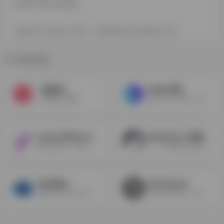
具箱不承担任何责任。
探险家AI工具箱致力于优质、实用的网络站点资源收集与分享！
相关导航
一帧秒创
EQMJ灵犀
一键图文转视频
EQMJ 是一款专为 Midjourney 而生的辅助工具，借助 EQMJ，你可以快速掌握 Midjourney 咒语撰写与编辑，低成本实现从入门到精通
ComicsMaker.ai
MewXAI人工智能
漫画生成器，支持文字转图片，以图生图，还可以进行局部修复和训练一个角色，同时它也支持自定义漫画布局。
一个 AI 图像生成领域的一站式AI平台。无论是经验丰富的设计师还是对 AI 从未了解过的初学者，都能让你轻松创作艺术作品。
FAE机器人
StockImg AI
免费GPT对话+AI绘画1秒出图，流畅体验，每日登录送免费体验次数。
生成LOGO标志，股票图像，海报，书籍封面，和更多的设计素材