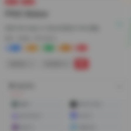
图片AI
AI绘画
PNG Maker
利用 PNG Maker AI 将文本转换为 PNG 图像。
标签：
AI绘画
PNG Maker
0
0
0
0
0
链接直达
手机查看
随机网址
海螺AI
GRAVITI Diffus
gptscopilot.ai
LibLib AI
WHEE AI
千图设计室