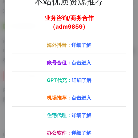
本站优质资源推荐
PNG Maker 图像生成界面简单直观，通过直观的文本输入、自
定义选项，简化 PNG 创建过程。
业务咨询/商务合作
✅ 在线免费使用：
（adm9859）
PNG Maker 提供在线免费版，可以让用户随时随地轻松创建
海外抖音：
详细了解
PNG 图像。并且提供高分辨率下载，确保每张 PNG Maker 图像
都具有最高品质。
账号合租：
点击进入
PNG Maker 如何使用
GPT代充：
详细了解
PNG Maker 可以在web网页端在线使用，访问 PNG Maker 官
机场推荐：
点击进入
网，无需注册登录即可免费使用。
PNG Maker 官网：
https://pngmaker.io/
住宅代理：
详细了解
办公软件：
详细了解
数据统计