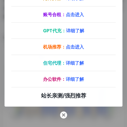
录制。录制完成后，选择需要转换的目标语言，稍等片刻就能得
账号合租：
点击进入
到翻译结果。
GPT代充：
详细了解
数据统计
机场推荐：
点击进入
住宅代理：
详细了解
办公软件：
详细了解
站长亲测/强烈推荐