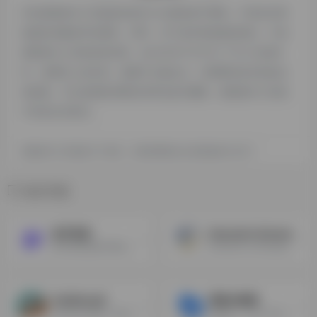
本站探险家AI工具箱提供的问小白都来源于网络，不保证外部
链接的准确性和完整性，同时，对于该外部链接的指向，不由
探险家AI工具箱实际控制，在2025年7月27日 下午2:32收录
时，该网页上的内容，都属于合规合法，后期网页的内容如出
现违规，可以直接联系网站管理员进行删除，探险家AI工具箱
不承担任何责任。
探险家AI工具箱致力于优质、实用的网络站点资源收集与分享！
相关导航
知乎直答
Semantic Scholar
知乎直答是知乎推出的一款AI搜索引擎产品
Semantic Scholar由艾伦人工智能研究所（Allen Institute for AI）开发的一款免费AI驱动的科研工具
AskManyAI
博查AI搜索
AskManyAI是一站式AI聚合平台，集成国内外多个主流顶尖AI大模型
博查是一个无广告干扰的答案引擎，国内首个多模型AI搜索引擎