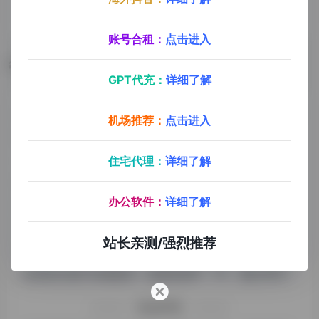
账号合租：
点击进入
数据评估
GPT代充：
详细了解
问小白浏览人数已经达到14,940，如你需要查询该站的
机场推荐：
点击进入
相关权重信息，可以点击"
5118数据
""
爱站数据
""
Chinaz数据
"进入；以目前的网站数据参考，建
住宅代理：
详细了解
议大家请以爱站数据为准，更多网站价值评估因素如：
办公软件：
详细了解
问小白的访问速度、搜索引擎收录以及索引量、用户体
验等；当然要评估一个站的价值，最主要还是需要根据
站长亲测/强烈推荐
您自身的需求以及需要，一些确切的数据则需要找问小
白的站长进行洽谈提供。如该站的IP、PV、跳出率等！
特别声明