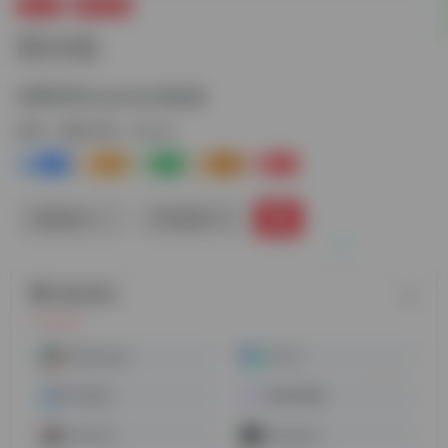
办公AI
搜索引擎
问小白
免费使用DeepSeek满血版
标签：
搜索引擎
问小白
0
1-
0
0
0
链接直达
手机查看
随机网址
AskManyAI
天工AI
讯飞星火
百度AI搜索
XAnswer
Genspark