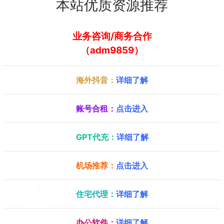
功能中获益，更有效的管理任务、日程安排和工作流程。
本站优质资源推荐
p建立各种办公场景、生活场景的AI助手，接收针对特定需求和查
业务咨询/商务合作
助手，由ChatGPT API提供支持，可作为浏览器侧边栏常用AI
（adm9859）
海外抖音：
详细了解
账号合租：
点击进入
GPT代充：
详细了解
机场推荐：
点击进入
住宅代理：
详细了解
办公软件：
详细了解