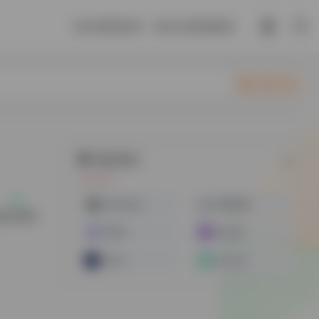
或许是那场意外，你的心思我很难猜。
立即入驻
随机网址
Colossyan
硅基智能
说任何的
有言AI
heygen
Akool
Runway