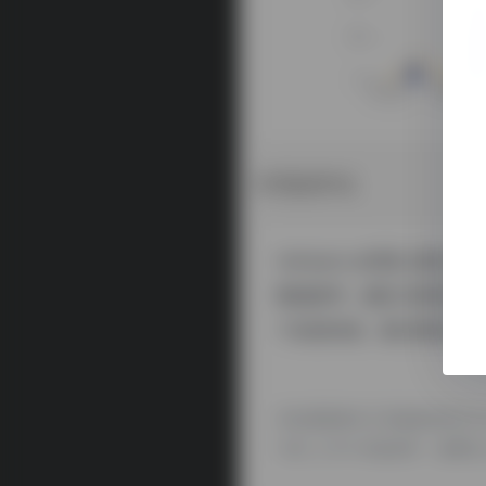
数据评估
twinsync.ai浏览人
数据参考，建议大家请以爱站
个站的价值，最主要还是需要
本站探险家AI工具箱提供的tw
19日 上午4:18收录时，