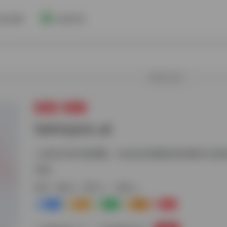
博主推荐
收录申请
欢迎入驻！
视频AI
虚拟人
twinsync.ai
上传自己的10秒视频，Ai会自动克隆你的外貌并让他
内容。
标签：
虚拟人
数字人
虚拟人
0
0
0
0
0