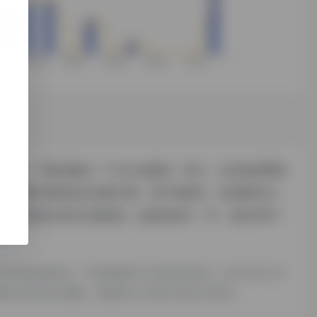
8数据
""
爱站数据
""
Chinaz数据
"进入；以目前的网站
问速度、搜索引擎收录以及索引量、用户体验等；当然要评估一
c.ai的站长进行洽谈提供。如该站的IP、PV、跳出率等！
该外部链接的指向，不由探险家AI工具箱实际控制，在2024年12月
系网站管理员进行删除，探险家AI工具箱不承担任何责任。