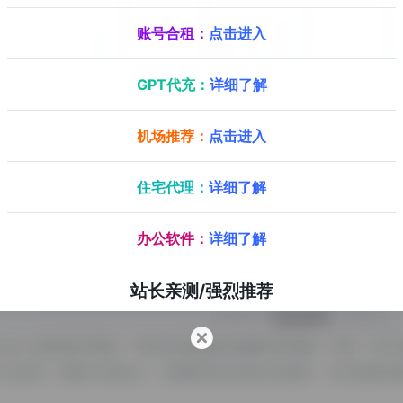
账号合租：
点击进入
GPT代充：
详细了解
机场推荐：
点击进入
住宅代理：
详细了解
数已经达到60,322，如你需要查询该站的相关权重信息，可以点击"
511
办公软件：
详细了解
数据为准，更多网站价值评估因素如：twinsync.ai的访
根据您自身的需求以及需要，一些确切的数据则需要找twinsyn
站长亲测/强烈推荐
特别声明
insync.ai都来源于网络，不保证外部链接的准确性和完整性，同时，对于
该网页上的内容，都属于合规合法，后期网页的内容如出现违规，可以直接联