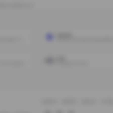
的网络站点资源收集与分享！
hourone
专业的视频生成AI，可在几分钟内准备好 70+ 种语言的视频
D-ID
有言是一款原生3D内容AIGC产品,可以实现3D视频,一键生成
令你的虚拟人开口说话！
收录申请
免责声明
商务合作
关于我