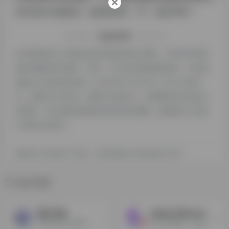
站长进行洽谈提供。如该站的IP、PV、跳出率等！
特别声明
本站探险家AI工具箱提供的堆友都来源于网络，不保证外部链
接的准确性和完整性，同时，对于该外部链接的指向，不由探
险家AI工具箱实际控制，在2024年12月19日 上午2:57收录
时，该网页上的内容，都属于合规合法，后期网页的内容如出
现违规，可以直接联系网站管理员进行删除，探险家AI工具箱
不承担任何责任。
探险家AI工具箱致力于优质、实用的网络站点资源收集与分享！
相关导航
通义万相
Stable Diffusion
AI绘画创作大模型，能够根据用户输入的文字内容，生成符合语义描述的不同风格的图像。
强大的制图AI，简称SD，目前最强的开源AI绘画工具