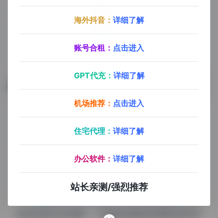
海外抖音：
详细了解
账号合租：
点击进入
GPT代充：
详细了解
数据评估
机场推荐：
点击进入
堆友浏览人数已经达到36,649，如你需要查询该站的
住宅代理：
详细了解
相关权重信息，可以点击"
5118数据
""
爱站数据
""
Chinaz数据
"进入；以目前的网站数据参考，建
办公软件：
详细了解
议大家请以爱站数据为准，更多网站价值评估因素如：
堆友的访问速度、搜索引擎收录以及索引量、用户体验
站长亲测/强烈推荐
等；当然要评估一个站的价值，最主要还是需要根据您
自身的需求以及需要，一些确切的数据则需要找堆友的