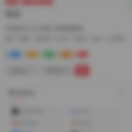
图片AI
AI绘画
效率提升
堆友
AI绘画平台+AI工具箱+3D素材编辑器
标签：
AI绘画
效率提升
AI工具
AI绘画
Ai设计
设计素材
0
1
0
0
0
链接直达
手机查看
随机网址
GRAVITI Diffus
AI Plus
QRCode AI
Craiyon