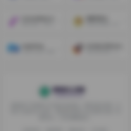
ComicsMaker.ai
铁树开画 AI
漫画生成器，支持文字转图片，以图生图，还可以进行局部修复和训练一个角色，同时它也支持自定义漫画布局。
铁树开画AI网站，是一个集GPTS、国内大模型集合、自定义第三方中转支持，midjourney绘画，联网等插件于一身的全新的AIGC应用，丰富的应用满足您所需。
magickimg
Scribble Diffusion
magickimg 是一款基于用AI人工智能增强图片的工具
通过简笔画草图，AI自动生成图片
探险家AI工具箱致力于打破AI信息壁垒，获取优质AI资源，运
用AI工具提升办公效率，帮助更多普通人在AI浪潮中创造一份
额外收入，打造AI赚钱副业！
收录申请
免责声明
商务合作
关于我们