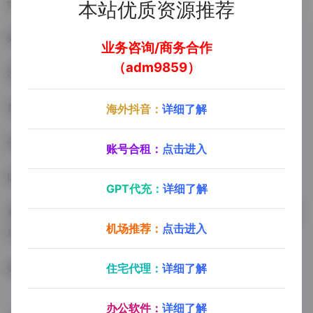
作效率和产出速度
本站优质资源推荐
效率提升：提升约40-60%画面产出效率
业务咨询/商务合作
（adm9859）
漫画模式(niji)
目标用户：漫画创作者和动画设计师
海外抖音：
详细了解
使用场景：个性化漫画制作，动画定帧创作
账号合租：
点击进入
痛点需求：易于使用的风格控制，创作个性化的图像
GPT代充：
详细了解
利益价值：提供专门的画面风格，简化漫画和动画定帧的创作过
机场推荐：
点击进入
程，激发创意和个性化表达
效率提升：提升约50-70% 漫画创作效率
住宅代理：
详细了解
办公软件：
详细了解