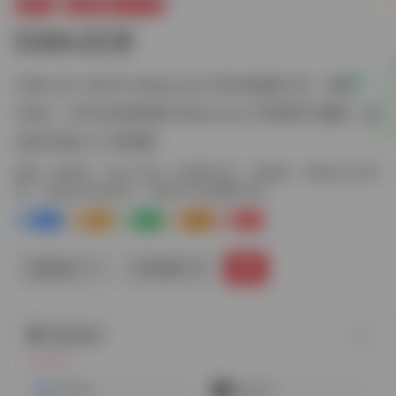
图片AI
AI绘画
MJ小工具
EQMJ灵犀
EQMJ 是一款专为 Midjourney 而生的辅助工具，借助
EQMJ，你可以快速掌握 Midjourney 咒语撰写与编辑，低
成本实现从入门到精通
标签：
AI绘画
MJ小工具
AI生图工具
AI绘画
Midjourney咒
语
Midjourney技巧
Midjourney辅助工具
0
0
0
0
0
链接直达
手机查看
随机网址
AI Plus
Vega AI