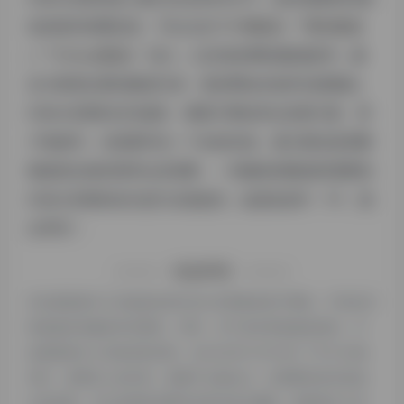
站的相关权重信息，可以点击"
5118数据
""
爱站数据
""
Chinaz数据
"进入；以目前的网站数据参考，建
议大家请以爱站数据为准，更多网站价值评估因素如：
EQMJ灵犀的访问速度、搜索引擎收录以及索引量、用
户体验等；当然要评估一个站的价值，最主要还是需要
根据您自身的需求以及需要，一些确切的数据则需要找
EQMJ灵犀的站长进行洽谈提供。如该站的IP、PV、跳
出率等！
特别声明
本站探险家AI工具箱提供的EQMJ灵犀都来源于网络，不保证外
部链接的准确性和完整性，同时，对于该外部链接的指向，不
由探险家AI工具箱实际控制，在2024年12月18日 下午9:30收
录时，该网页上的内容，都属于合规合法，后期网页的内容如
出现违规，可以直接联系网站管理员进行删除，探险家AI工具