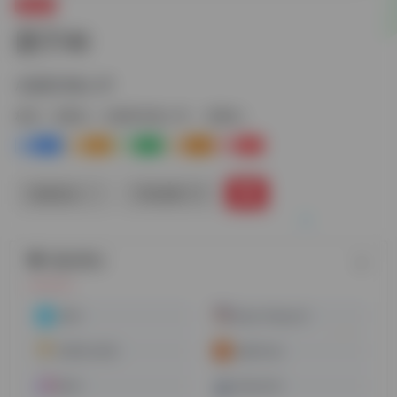
音频AI
团子AI
AI提取伴奏人声
标签：
音频AI
AI提取伴奏人声
音频AI
0
1-
0
0
1+
链接直达
手机查看
随机网址
AIVA
Easy-Peasy.AI
stable audio
papercup
Murf
MusicLM