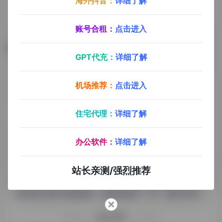
海外抖音：
详细了解
账号合租：
点击进入
数据评估
GPT代充：
详细了解
团子AI浏览人数已经达到41,261，如你需要查询该站的
机场推荐：
点击进入
相关权重信息，可以点击"
5118数据
""
爱站数据
住宅代理：
详细了解
""
Chinaz数据
"进入；以目前的网站数据参考，建
议大家请以爱站数据为准，更多网站价值评估因素如：
办公软件：
详细了解
团子AI的访问速度、搜索引擎收录以及索引量、用户体
验等；当然要评估一个站的价值，最主要还是需要根据
站长亲测/强烈推荐
您自身的需求以及需要，一些确切的数据则需要找团子
AI的站长进行洽谈提供。如该站的IP、PV、跳出率等！
特别声明