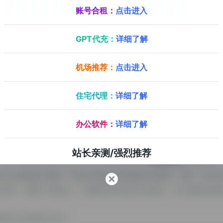
账号合租：
点击进入
GPT代充：
详细了解
机场推荐：
点击进入
住宅代理：
详细了解
达到52,810，如你需要查询该站的相关权重信息，可以点击"
5118
数据为准，更多网站价值评估因素如：Uberduck的访问速度
办公软件：
详细了解
您自身的需求以及需要，一些确切的数据则需要找Uberduck
站长亲测/强烈推荐
特别声明
erduck都来源于网络，不保证外部链接的准确性和完整性，同时，对于该外
页上的内容，都属于合规合法，后期网页的内容如出现违规，可以直接联系网
的网络站点资源收集与分享！