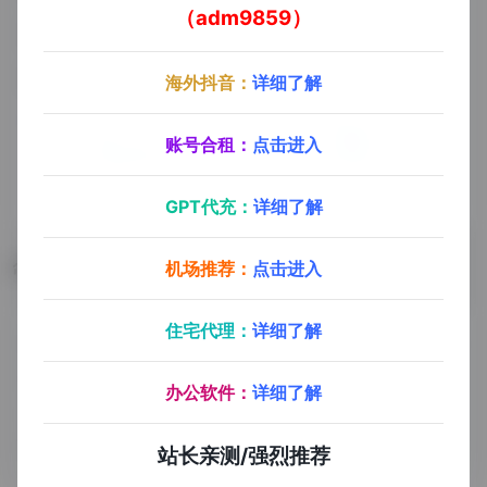
（adm9859）
海外抖音：
详细了解
账号合租：
点击进入
GPT代充：
详细了解
数据评估
机场推荐：
点击进入
住宅代理：
详细了解
Will浏览人数已经达到41,234，如你需要查询该站的相
关权重信息，可以点击"
5118数据
""
爱站数据
办公软件：
详细了解
""
Chinaz数据
"进入；以目前的网站数据参考，建
议大家请以爱站数据为准，更多网站价值评估因素如：
站长亲测/强烈推荐
Will的访问速度、搜索引擎收录以及索引量、用户体验